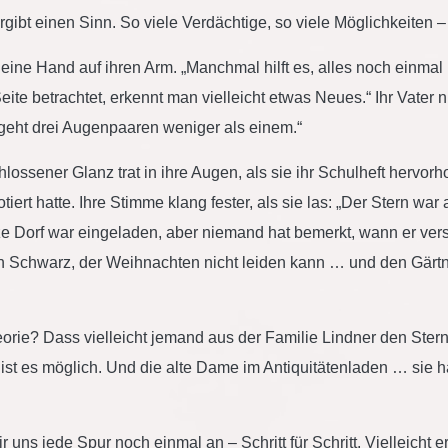
rgibt einen Sinn. So viele Verdächtige, so viele Möglichkeiten 
e eine Hand auf ihren Arm. „Manchmal hilft es, alles noch einmal
te betrachtet, erkennt man vielleicht etwas Neues.“ Ihr Vater 
geht drei Augenpaaren weniger als einem.“
ossener Glanz trat in ihre Augen, als sie ihr Schulheft hervorho
iert hatte. Ihre Stimme klang fester, als sie las: „Der Stern wa
nze Dorf war eingeladen, aber niemand hat bemerkt, wann er vers
rn Schwarz, der Weihnachten nicht leiden kann … und den Gärtne
eorie? Dass vielleicht jemand aus der Familie Lindner den Ste
t ist es möglich. Und die alte Dame im Antiquitätenladen … sie h
 uns jede Spur noch einmal an – Schritt für Schritt. Vielleicht er