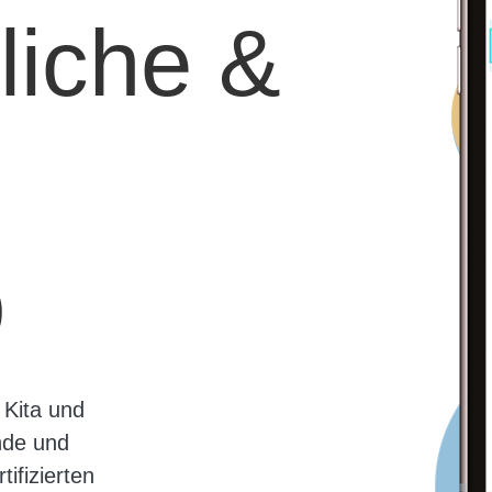
liche &
p
 Kita und
nde und
ifizierten