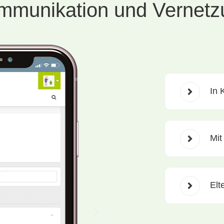
mmunikation und Vernetz
In 
Mit
Elt